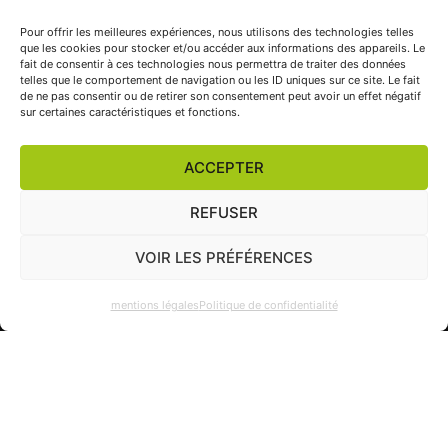
Pour offrir les meilleures expériences, nous utilisons des technologies telles
que les cookies pour stocker et/ou accéder aux informations des appareils. Le
fait de consentir à ces technologies nous permettra de traiter des données
telles que le comportement de navigation ou les ID uniques sur ce site. Le fait
de ne pas consentir ou de retirer son consentement peut avoir un effet négatif
sur certaines caractéristiques et fonctions.
ACCEPTER
REFUSER
06 17 97 63 34
VOIR LES PRÉFÉRENCES
mentions légales
Politique de confidentialité
SARL LAGENCEGRAPHIQUE
SIRET : 750 101 446 00029
RCS TOURS – FRANCE
Mentions légales
–
Politique de confidentialité